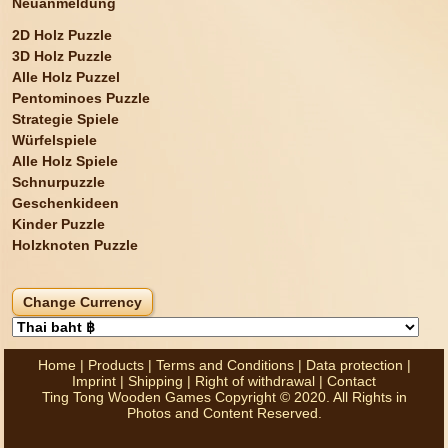
Neuanmeldung
2D Holz Puzzle
3D Holz Puzzle
Alle Holz Puzzel
Pentominoes Puzzle
Strategie Spiele
Würfelspiele
Alle Holz Spiele
Schnurpuzzle
Geschenkideen
Kinder Puzzle
Holzknoten Puzzle
Home
|
Products
|
Terms and Conditions
|
Data protection
|
Imprint
|
Shipping
|
Right of withdrawal
|
Contact
Ting Tong Wooden Games Copyright © 2020. All Rights in
Photos and Content Reserved.