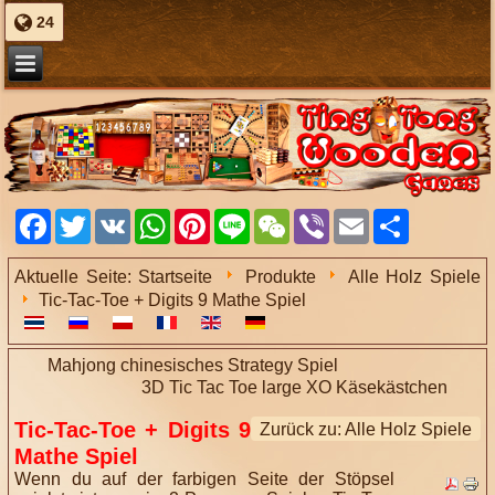
24
Facebook
Twitter
VK
WhatsApp
Pinterest
Line
WeChat
Viber
Email
Share
Aktuelle Seite:
Startseite
Produkte
Alle Holz Spiele
Tic-Tac-Toe + Digits 9 Mathe Spiel
Mahjong chinesisches Strategy Spiel
3D Tic Tac Toe large XO Käsekästchen
Tic-Tac-Toe + Digits 9
Zurück zu: Alle Holz Spiele
Mathe Spiel
Wenn du auf der farbigen Seite der Stöpsel