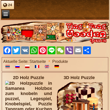
24
Facebook
Twitter
VK
WhatsApp
Pinterest
Line
WeChat
Viber
Email
Share
Aktuelle Seite:
Startseite
Produkte
2D Holz Puzzle
3D Holz Puzzle