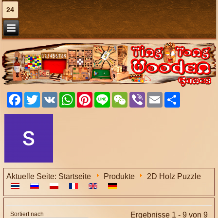
24
Facebook
Twitter
VK
WhatsApp
Pinterest
Line
WeChat
Viber
Email
Share
Aktuelle Seite:
Startseite
Produkte
2D Holz Puzzle
Sortiert nach
Ergebnisse 1 - 9 von 9