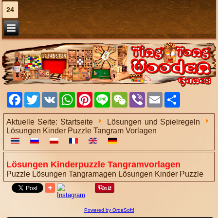
24
Facebook
Twitter
VK
WhatsApp
Pinterest
Line
WeChat
Viber
Email
Share
Aktuelle Seite:
Startseite
Lösungen und Spielregeln
Lösungen Kinder Puzzle Tangram Vorlagen
Lösungen Kinderpuzzle Tangramvorlagen
Puzzle Lösungen
Tangramagen
Lösungen Kinder Puzzle
Powered by OrdaSoft!