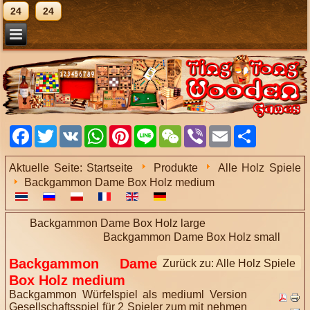
24
24
Facebook
Twitter
VK
WhatsApp
Pinterest
Line
WeChat
Viber
Email
Share
Aktuelle Seite:
Startseite
Produkte
Alle Holz Spiele
Backgammon Dame Box Holz medium
Backgammon Dame Box Holz large
Backgammon Dame Box Holz small
Backgammon Dame
Zurück zu: Alle Holz Spiele
Box Holz medium
Backgammon Würfelspiel als mediuml Version
Gesellschaftsspiel für 2 Spieler zum mit nehmen