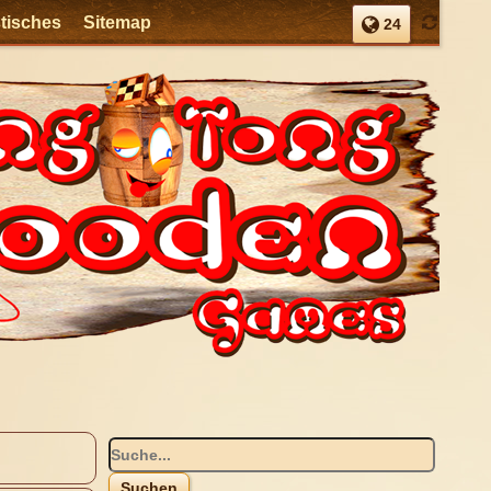
stisches
Sitemap
24