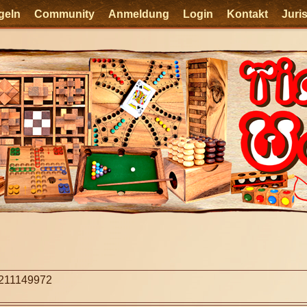
geln
Community
Anmeldung
Login
Kontakt
Juri
e
211149972