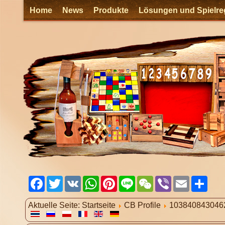
Home
News
Produkte
Lösungen und Spielre
Facebook
Twitter
VK
WhatsApp
Pinterest
Line
WeChat
Viber
Email
Shar
Aktuelle Seite:
Startseite
CB Profile
103840843046