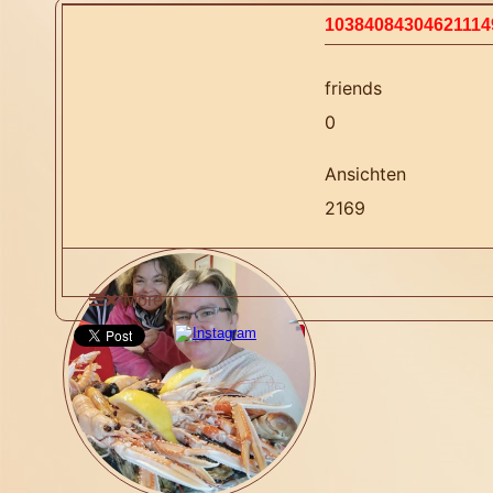
10384084304621114
friends
0
Ansichten
2169
More