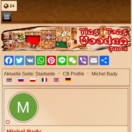
24
Facebook
Twitter
VK
WhatsApp
Pinterest
Line
WeChat
Viber
Email
Share
Aktuelle Seite:
Startseite
CB Profile
Michel Bady
Michel Bady