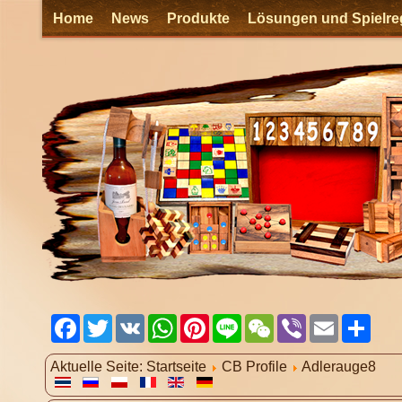
Home
News
Produkte
Lösungen und Spielre
Facebook
Twitter
VK
WhatsApp
Pinterest
Line
WeChat
Viber
Email
Shar
Aktuelle Seite:
Startseite
CB Profile
Adlerauge8