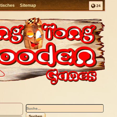
stisches
Sitemap
24