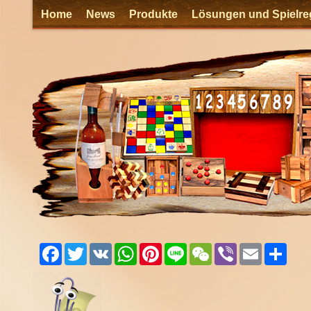
Home
News
Produkte
Lösungen und Spielre
Facebook
Twitter
VK
WhatsApp
Pinterest
Line
WeChat
Viber
Email
Shar