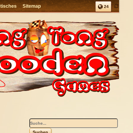
stisches
Sitemap
24