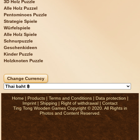
3D Holz Puzzle
Alle Holz Puzzel
Pentominoes Puzzle
Strategie Spiele
Würfelspiele
Alle Holz Spiele
Schnurpuzzle
Geschenkideen
Kinder Puzzle
Holzknoten Puzzle
Home
|
Products
|
Terms and Conditions
|
Data protection
|
Imprint
|
Shipping
|
Right of withdrawal
|
Contact
Ting Tong Wooden Games Copyright © 2020. All Rights in
Photos and Content Reserved.