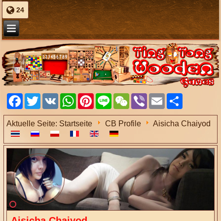
24
Facebook
Twitter
VK
WhatsApp
Pinterest
Line
WeChat
Viber
Email
Share
Aktuelle Seite:
Startseite
CB Profile
Aisicha Chaiyod
Aisicha Chaiyod