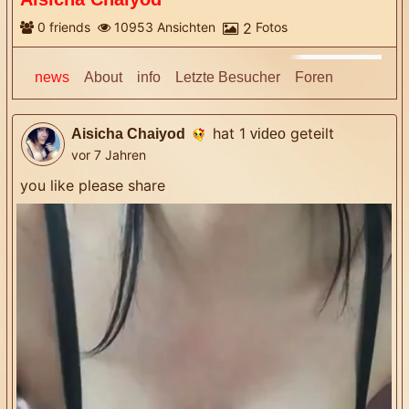
0
friends
10953
Ansichten
2
Fotos
More
news
About
info
Letzte Besucher
Foren
hat 1
geteilt
Aisicha Chaiyod
video
vor 7 Jahren
you like please share