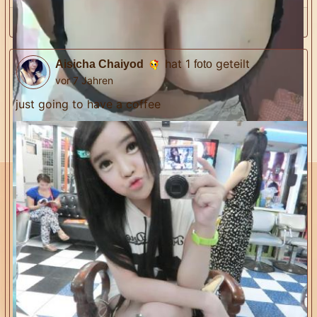
Nn Aa
hat dies geliked
hat 1
geteilt
Aisicha Chaiyod
foto
vor 7 Jahren
just going to have a coffee