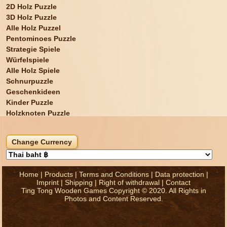
2D Holz Puzzle
3D Holz Puzzle
Alle Holz Puzzel
Pentominoes Puzzle
Strategie Spiele
Würfelspiele
Alle Holz Spiele
Schnurpuzzle
Geschenkideen
Kinder Puzzle
Holzknoten Puzzle
Home
|
Products
|
Terms and Conditions
|
Data protection
|
Imprint
|
Shipping
|
Right of withdrawal
|
Contact
Ting Tong Wooden Games Copyright © 2020. All Rights in
Photos and Content Reserved.