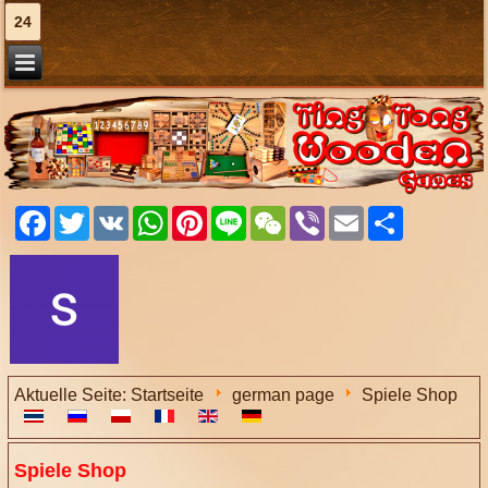
24
Facebook
Twitter
VK
WhatsApp
Pinterest
Line
WeChat
Viber
Email
Share
Aktuelle Seite:
Startseite
german page
Spiele Shop
Spiele Shop