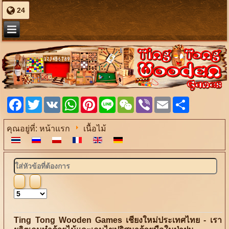
24
Facebook
Twitter
VK
WhatsApp
Pinterest
Line
WeChat
Viber
Email
Share
คุณอยู่ที่:
หน้าแรก
เนื้อไม้
ใส่
หัวข้อ
ที่
แสดง
ต้องการ
#
Ting Tong Wooden Games เชียงใหม่ประเทศไทย - เรา