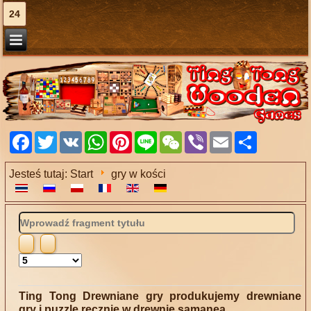
24
Facebook
Twitter
VK
WhatsApp
Pinterest
Line
WeChat
Viber
Email
Share
Jesteś tutaj:
Start
gry w kości
Wprowadź
fragment
tytułu
Pokaż
#
Ting Tong Drewniane gry produkujemy drewniane
gry i puzzle ręcznie w drewnie samanea.