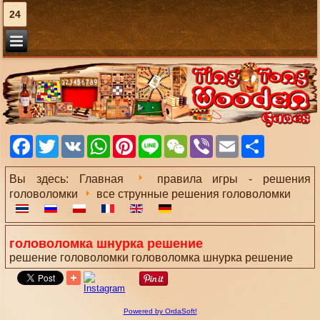
24
Facebook
Twitter
VK
WhatsApp
Pinterest
Line
WeChat
Viber
Email
Share
Вы здесь:
Главная
правила игры - решения
головоломки
все струнные решения головоломки
головоломка шнурка pешение
решение головоломки
головоломка шнурка pешение
Powered by OrdaSoft!