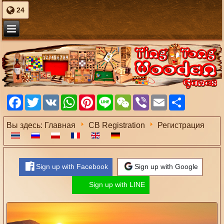
24
Facebook
Twitter
VK
WhatsApp
Pinterest
Line
WeChat
Viber
Email
Share
Вы здесь:
Главная
CB Registration
Регистрация
Sign up with Facebook
Sign up with Google
Sign up with LINE