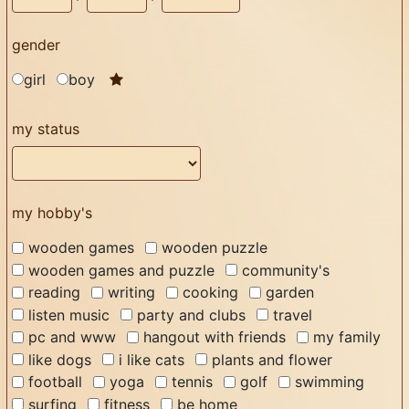
gender
girl
boy
my status
my hobby's
wooden games
wooden puzzle
wooden games and puzzle
community's
reading
writing
cooking
garden
listen music
party and clubs
travel
pc and www
hangout with friends
my family
like dogs
i like cats
plants and flower
football
yoga
tennis
golf
swimming
surfing
fitness
be home