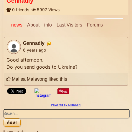
Gennadiy
0
friends
5997
Views
More
news
About
info
Last Visitors
Forums
Gennadiy
6 years ago
Good afternoon.
Do you send goods to Ukraine?
Malisa Malavong
liked this
Powered by OrdaSoft!