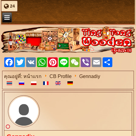
24
Facebook
Twitter
VK
WhatsApp
Pinterest
Line
WeChat
Viber
Email
Share
คุณอยู่ที่:
หน้าแรก
CB Profile
Gennadiy