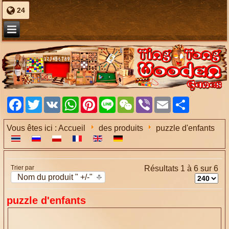
24
Facebook
Twitter
VK
WhatsApp
Pinterest
Line
WeChat
Viber
Email
Share
Vous êtes ici :
Accueil
des produits
puzzle d'enfants
Trier par
Résultats 1 à 6 sur 6
Nom du produit " +/-"
puzzle d'enfants