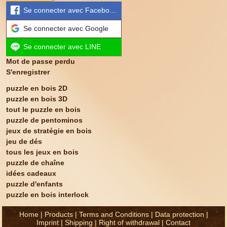
Se connecter avec Facebook
Se connecter avec Google
Se connecter avec LINE
Mot de passe perdu
S'enregistrer
puzzle en bois 2D
puzzle en bois 3D
tout le puzzle en bois
puzzle de pentominos
jeux de stratégie en bois
jeu de dés
tous les jeux en bois
puzzle de chaîne
idées cadeaux
puzzle d'enfants
puzzle en bois interlock
Home
|
Products
|
Terms and Conditions
|
Data protection
|
Imprint
|
Shipping
|
Right of withdrawal
|
Contact